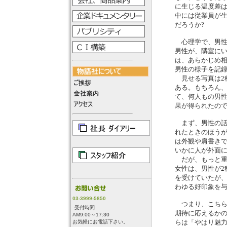
に生じる温度差
中には従業員が
だろうか?
心理学で、男性
男性が、隣室に
は、あらかじめ
男性の様子を記
見せる写真は2
ある。もちろん
て、何人もの男
果が得られたの
まず、男性の話
れたときのほう
は外観や肩書き
いかに人が外面
だが、もっと重
女性は、男性が2
を受けていたが
わゆる好印象を
03-3999-5850
つまり、こちら
受付時間
期待に応えるか
AM9:00～17:30
らは「やはり魅
お気軽にお電話下さい。