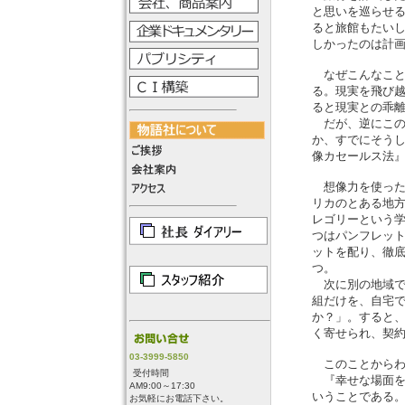
と思いを巡らせ
ると旅館もたい
しかったのは計画
なぜこんなこと
る。現実を飛び
ると現実との乖
だが、逆にこの
か、すでにそう
像カセールス法
想像力を使った
リカのとある地
レゴリーという学
つはパンフレッ
ットを配り、徹
つ。
次に別の地域で
組だけを、自宅
か？」。すると
く寄せられ、契
03-3999-5850
このことからわ
受付時間
『幸せな場面を
AM9:00～17:30
いうことである
お気軽にお電話下さい。