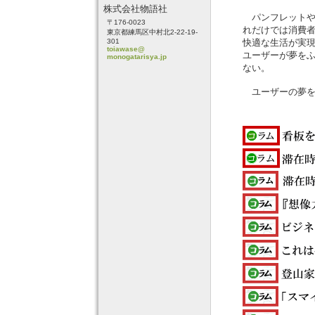
株式会社物語社
パンフレットや
〒176-0023
れだけでは消費
東京都練馬区中村北2-22-19-
301
快適な生活が実
toiawase@
ユーザーが夢を
monogatarisya.jp
ない。
ユーザーの夢を