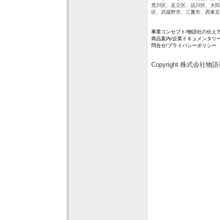
荒川区、足立区、品川区、大田
区、武蔵野市、三鷹市、西東京
事業コンセプト
/
物語社の伝え
商品案内
/
企業ドキュメンタリ
問合せ
/
プライバシーポリシー
Copyright 株式会社物語社 Al